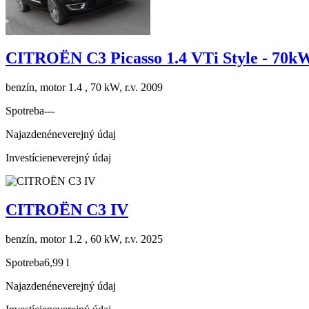
CITROËN C3 Picasso 1.4 VTi Style - 70k
benzín, motor 1.4 , 70 kW, r.v. 2009
Spotreba
---
Najazdené
neverejný údaj
Investície
neverejný údaj
CITROËN C3 IV
benzín, motor 1.2 , 60 kW, r.v. 2025
Spotreba
6,99 l
Najazdené
neverejný údaj