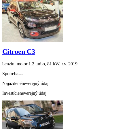
Citroen C3
benzín, motor 1.2 turbo, 81 kW, r.v. 2019
Spotreba
---
Najazdené
neverejný údaj
Investície
neverejný údaj