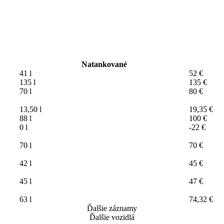
Natankované
41 l
52 €
135 l
135 €
70 l
80 €
13,50 l
19,35 €
88 l
100 €
0 l
-22 €
70 l
70 €
42 l
45 €
45 l
47 €
63 l
74,32 €
Ďalšie záznamy
Ďalšie vozidlá