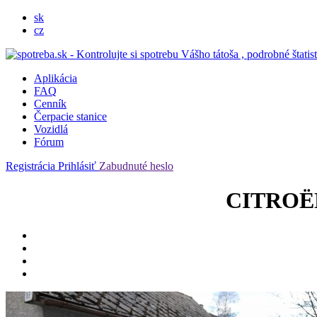
sk
cz
Aplikácia
FAQ
Cenník
Čerpacie stanice
Vozidlá
Fórum
Registrácia
Prihlásiť
Zabudnuté heslo
CITROËN 