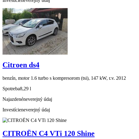
Investície
neverejný údaj
Citroen ds4
benzín, motor 1.6 turbo s kompresorom (tsi), 147 kW, r.v. 2012
Spotreba
8,29 l
Najazdené
neverejný údaj
Investície
neverejný údaj
CITROËN C4 VTi 120 Shine