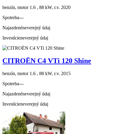
benzín, motor 1.6 , 88 kW, r.v. 2020
Spotreba
---
Najazdené
neverejný údaj
Investície
neverejný údaj
CITROËN C4 VTi 120 Shine
benzín, motor 1.6 , 88 kW, r.v. 2015
Spotreba
---
Najazdené
neverejný údaj
Investície
neverejný údaj