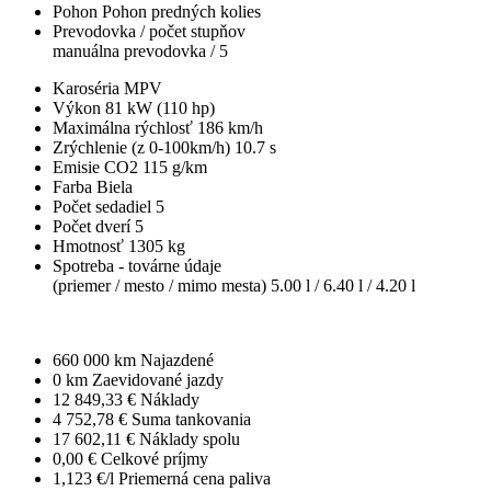
Pohon
Pohon predných kolies
Prevodovka / počet stupňov
manuálna prevodovka / 5
Karoséria
MPV
Výkon
81 kW (110 hp)
Maximálna rýchlosť
186 km/h
Zrýchlenie (z 0-100km/h)
10.7 s
Emisie CO2
115 g/km
Farba
Biela
Počet sedadiel
5
Počet dverí
5
Hmotnosť
1305 kg
Spotreba - továrne údaje
(priemer / mesto / mimo mesta)
5.00 l / 6.40 l / 4.20 l
660 000 km
Najazdené
0 km
Zaevidované jazdy
12 849,33 €
Náklady
4 752,78 €
Suma tankovania
17 602,11 €
Náklady spolu
0,00 €
Celkové príjmy
1,123 €/l
Priemerná cena paliva